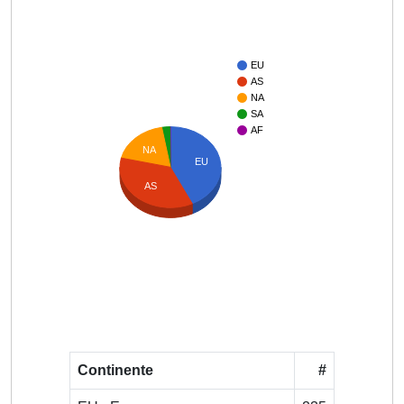
EU
AS
NA
SA
AF
NA
EU
AS
Continente
#