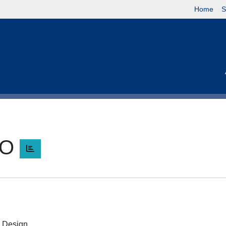
Home
S
RO
 e Design