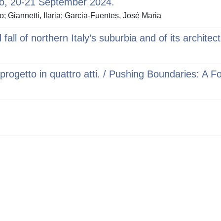
ano, 20-21 September 2024.
o; Giannetti, Ilaria; Garcia-Fuentes, José Maria
fall of northern Italy’s suburbia and of its archite
rogetto in quattro atti. / Pushing Boundaries: A Fo
Privacy