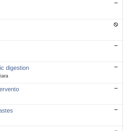
c digestion
iara
tervento
astes