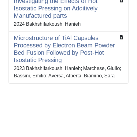
Investigating the Effects of Hot
Isostatic Pressing on Additively
Manufactured parts
2024 Bakhshifarkoush, Hanieh
Microstructure of TiAl Capsules
Processed by Electron Beam Powder
Bed Fusion Followed by Post-Hot
Isostatic Pressing
2023 Bakhshifarkoush, Hanieh; Marchese, Giulio;
Bassini, Emilio; Aversa, Alberta; Biamino, Sara
Powered by
IRIS
-
about IRIS
-
Utilizzo dei cookie
-
Privacy
Copyright © 2026