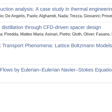
ction analysis: A case study in thermal engineeri
iulio; De Angelis, Paolo; Alghamdi, Nada; Trezza, Giovanni; Pr
e distillation through CFD-driven spacer design
 Piredda, Matteo Maria; Asinari, Pietro; Gloth, Oliver; Fasano,
x Transport Phenomena: Lattice Boltzmann Models
Flows by Eulerian–Eulerian Navier–Stokes Equati