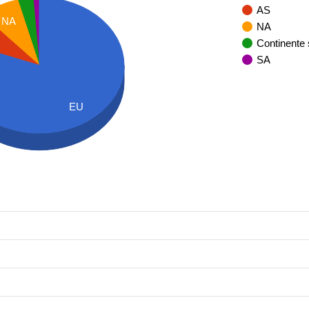
AS
NA
NA
Continente
SA
EU