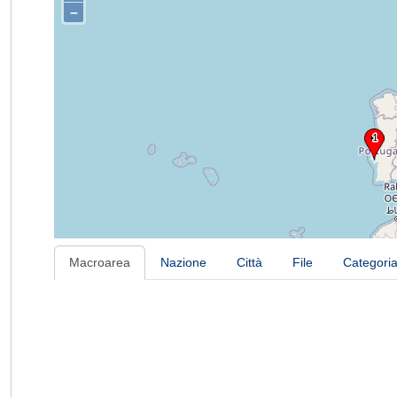
–
Macroarea
Nazione
Città
File
Categori