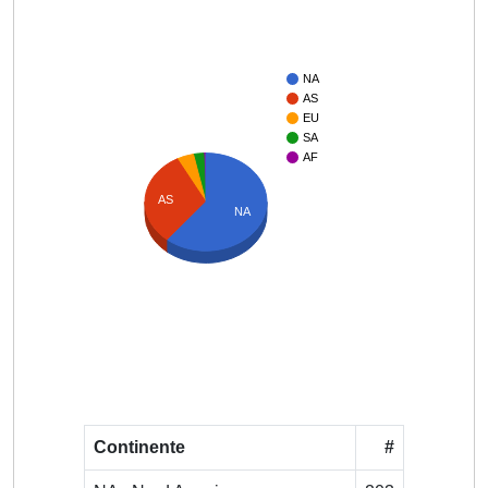
NA
AS
EU
SA
AF
AS
NA
Continente
#