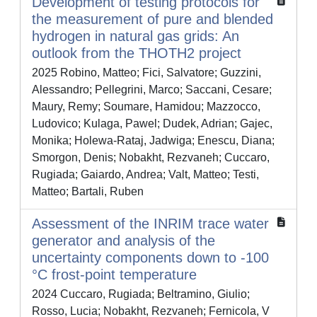
Development of testing protocols for
the measurement of pure and blended
hydrogen in natural gas grids: An
outlook from the THOTH2 project
2025 Robino, Matteo; Fici, Salvatore; Guzzini,
Alessandro; Pellegrini, Marco; Saccani, Cesare;
Maury, Remy; Soumare, Hamidou; Mazzocco,
Ludovico; Kulaga, Pawel; Dudek, Adrian; Gajec,
Monika; Holewa-Rataj, Jadwiga; Enescu, Diana;
Smorgon, Denis; Nobakht, Rezvaneh; Cuccaro,
Rugiada; Gaiardo, Andrea; Valt, Matteo; Testi,
Matteo; Bartali, Ruben
Assessment of the INRIM trace water
generator and analysis of the
uncertainty components down to -100
°C frost-point temperature
2024 Cuccaro, Rugiada; Beltramino, Giulio;
Rosso, Lucia; Nobakht, Rezvaneh; Fernicola, V