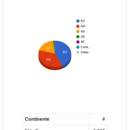
EU
NA
AS
SA
AF
Conti…
AS
EU
Other
NA
Continente
#