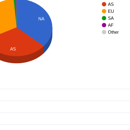
AS
EU
SA
NA
AF
Other
AS