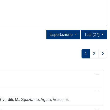
Esportazione
Tutti (27)
1
2
Riverditi, M.; Spaziante, Agata; Vesce, E.