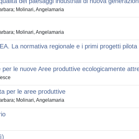
qualità dei paesaggi industriali di nuova generazio
arbara; Molinari, Angelamaria
arbara; Molinari, Angelamaria
PEA. La normativa regionale e i primi progetti pilota
e per le nuove Aree produttive ecologicamente attr
Vesce
ta per le aree produttive
arbara; Molinari, Angelamaria
rio
ì)