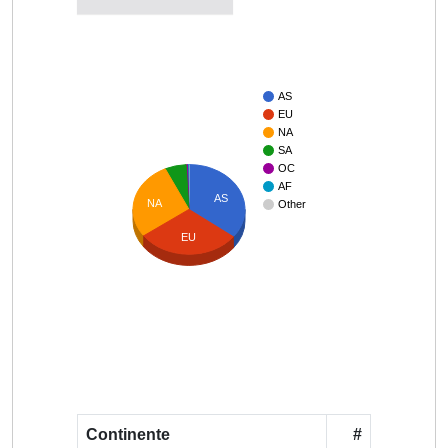
AS
EU
NA
SA
OC
AF
AS
NA
Other
EU
Continente
#