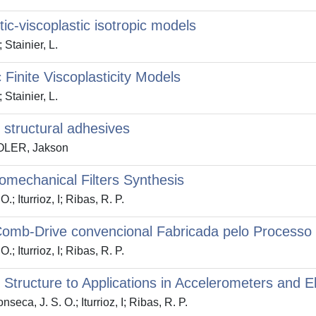
tic-viscoplastic isotropic models
tainier, L.
 Finite Viscoplasticity Models
tainier, L.
r structural adhesives
SOLER, Jakson
mechanical Filters Synthesis
turrioz, I; Ribas, R. P.
 Comb-Drive convencional Fabricada pelo Proces
turrioz, I; Ribas, R. P.
Structure to Applications in Accelerometers and El
, J. S. O.; Iturrioz, I; Ribas, R. P.