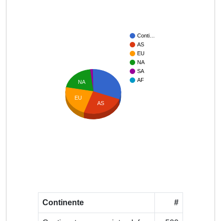
Conti…
AS
EU
NA
SA
AF
NA
EU
AS
Continente
#