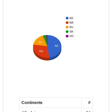
AS
NA
EU
SA
OC
EU
AS
NA
Continente
#