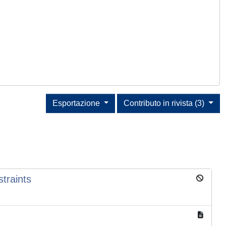
Esportazione
Contributo in rivista (3)
traints