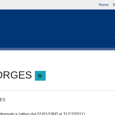
Home
S
EORGES
GES
nformatica (attivo dal 01/01/1900 al 31/12/2011)