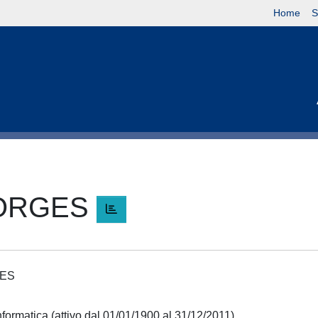
Home
S
EORGES
GES
nformatica (attivo dal 01/01/1900 al 31/12/2011)