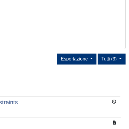
Esportazione
Tutti (3)
traints