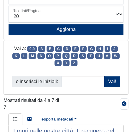
Risultati/Pagina
Vai a:
0-9
A
B
C
D
E
F
G
H
I
J
K
L
M
N
O
P
Q
R
S
T
U
V
W
X
Y
Z
o inserisci le iniziali:
Mostrati risultati da 4 a 7 di
7
esporta metadati
I muri nelle nostre città. Il recupero del