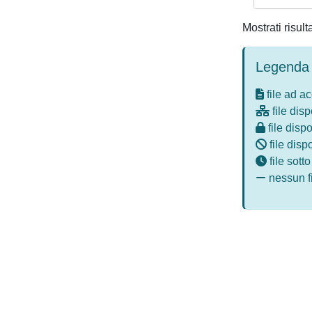
Mostrati risult
Legenda 
file ad a
file disp
file dispo
file disp
file sott
nessun fi