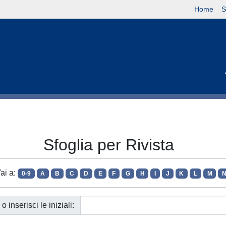
Home
S
Sfoglia per Rivista
ai a:
0-9
A
B
C
D
E
F
G
H
I
J
K
L
M
o inserisci le iniziali: