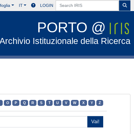
foglia
IT
LOGIN
PORTO @
Archivio Istituzionale della Ricerca
N
O
P
Q
R
S
T
U
V
W
X
Y
Z