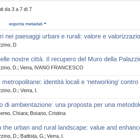
ati da 3 a 7 di 7
esporta metadati
eri nei paesaggi urbani e rurali: valore e valorizza
zino, D
nelle nostre città. Il recupero del Muro della Palazz
zino, D.; Verra, IVANO FRANCESCO
 metropolitane: identità locali e ‘networking’ contro
ino, D.; Verra, I.
o di ambientazione: una proposta per una metodol
emo, Chiara; Boiano, Cristina
n the urban and rural landscape: value and enha
no, D.; Battista, G.; Verra, I.