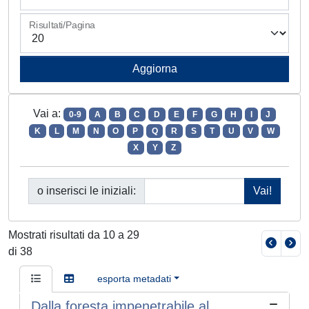
Risultati/Pagina
Vai a:
0-9
A
B
C
D
E
F
G
H
I
J
K
L
M
N
O
P
Q
R
S
T
U
V
W
X
Y
Z
o inserisci le iniziali:
Mostrati risultati da 10 a 29
di 38
esporta metadati
Dalla foresta impenetrabile al