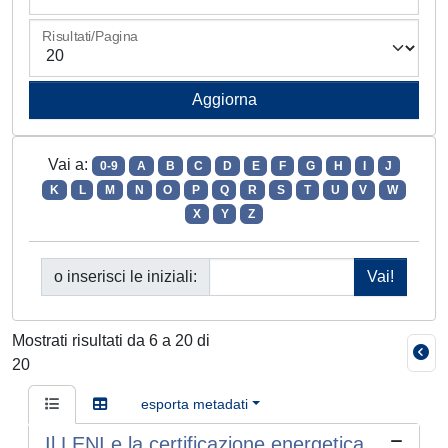
Risultati/Pagina
Vai a:
0-9
A
B
C
D
E
F
G
H
I
J
K
L
M
N
O
P
Q
R
S
T
U
V
W
X
Y
Z
o inserisci le iniziali:
Mostrati risultati da 6 a 20 di
20
esporta metadati
Il LENI e la certificazione energetica