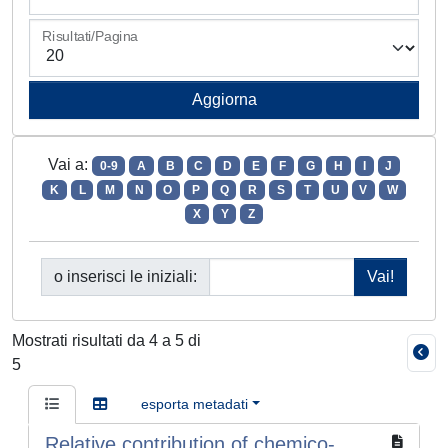
Risultati/Pagina
Vai a:
0-9
A
B
C
D
E
F
G
H
I
J
K
L
M
N
O
P
Q
R
S
T
U
V
W
X
Y
Z
o inserisci le iniziali:
Mostrati risultati da 4 a 5 di
5
esporta metadati
Relative contribution of chemico-