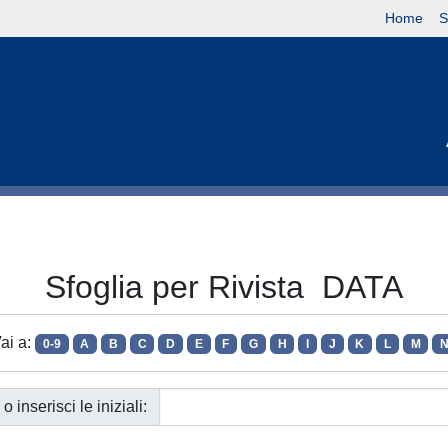
Home
S
Sfoglia per Rivista DATA
ai a:
0-9
A
B
C
D
E
F
G
H
I
J
K
L
M
o inserisci le iniziali: