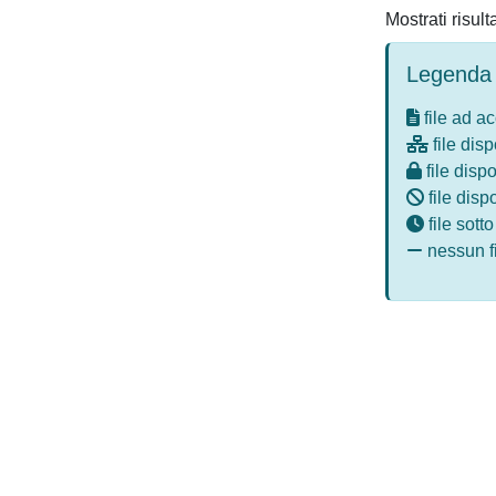
Mostrati risult
Legenda 
file ad a
file disp
file dispo
file disp
file sott
nessun fi
Powered by
IRIS
-
about IRIS
-
Utilizzo dei cookie
-