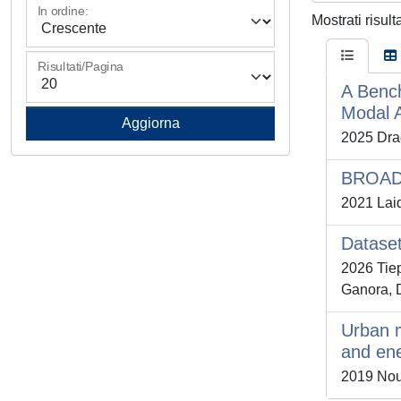
In ordine:
Mostrati risult
Risultati/Pagina
A Bench
Modal A
2025 Drag
BROAD—
2021 Laid
Dataset
2026 Tie
Ganora, D
Urban m
and en
2019 Nous