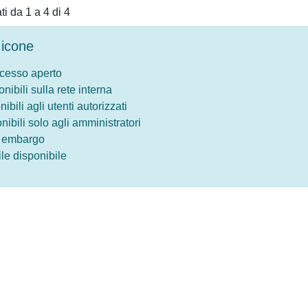
ati da 1 a 4 di 4
icone
ccesso aperto
onibili sulla rete interna
nibili agli utenti autorizzati
onibili solo agli amministratori
o embargo
le disponibile
Privacy