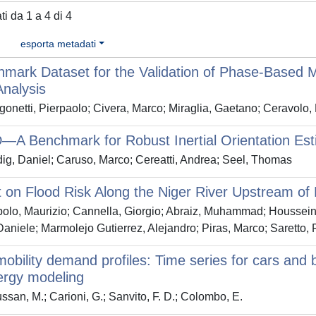
ati da 1 a 4 di 4
esporta metadati
mark Dataset for the Validation of Phase-Based 
nalysis
onetti, Pierpaolo; Civera, Marco; Miraglia, Gaetano; Ceravolo,
A Benchmark for Robust Inertial Orientation Est
ig, Daniel; Caruso, Marco; Cereatti, Andrea; Seel, Thomas
 on Flood Risk Along the Niger River Upstream of
polo, Maurizio; Cannella, Giorgio; Abraiz, Muhammad; Houssei
aniele; Marmolejo Gutierrez, Alejandro; Piras, Marco; Saretto,
obility demand profiles: Time series for cars and 
ergy modeling
san, M.; Carioni, G.; Sanvito, F. D.; Colombo, E.