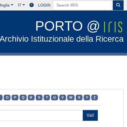
foglia
IT
LOGIN
PORTO @
Archivio Istituzionale della Ricerca
N
O
P
Q
R
S
T
U
V
W
X
Y
Z