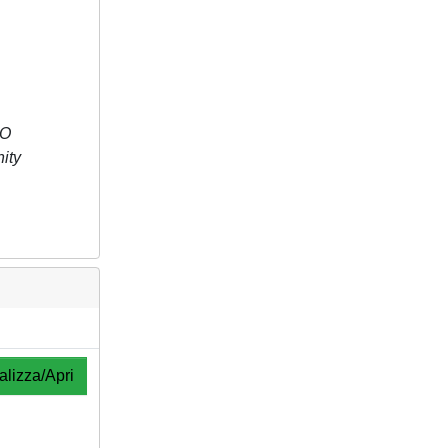
LO
ity
alizza/Apri