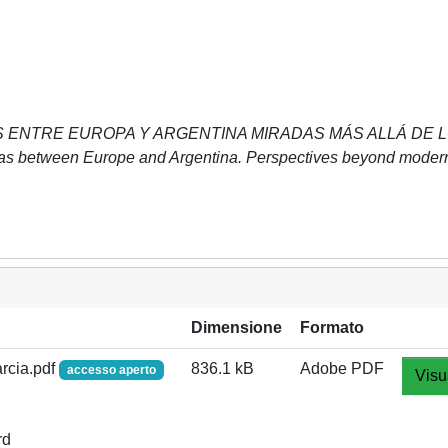
S ENTRE EUROPA Y ARGENTINA MIRADAS MÁS ALLÁ DE 
s between Europe and Argentina. Perspectives beyond modern
Dimensione
Formato
rcia.pdf
836.1 kB
Adobe PDF
accesso aperto
Visu
rd