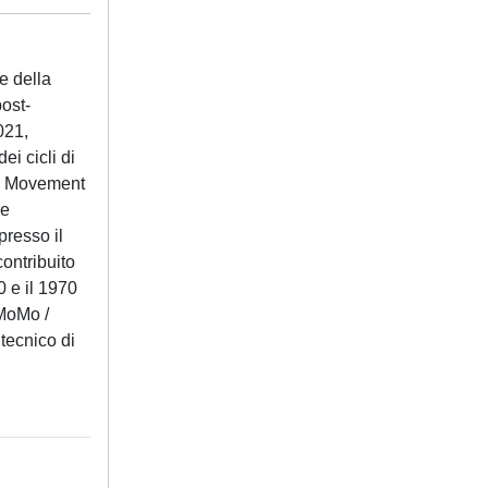
e della
post-
021,
ei cicli di
rn Movement
re
presso il
contribuito
0 e il 1970
_MoMo /
tecnico di