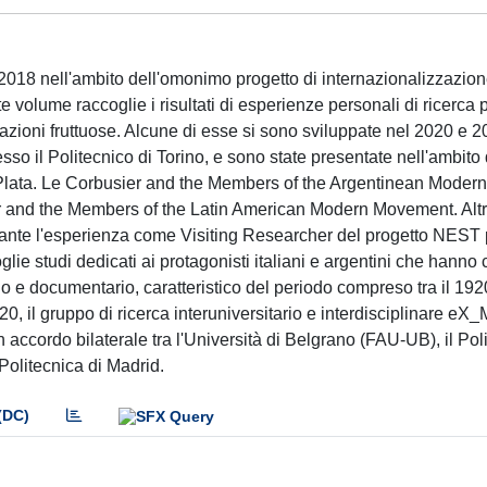
el 2018 nell'ambito dell'omonimo progetto di internazionalizzazion
 volume raccoglie i risultati di esperienze personali di ricerca 
borazioni fruttuose. Alcune di esse si sono sviluppate nel 2020 e 2
o il Politecnico di Torino, e sono state presentate nell'ambito d
Plata. Le Corbusier and the Members of the Argentinean Mode
r and the Members of the Latin American Modern Movement. Alt
durante l'esperienza come Visiting Researcher del progetto NEST 
ie studi dedicati ai protagonisti italiani e argentini che hanno 
no e documentario, caratteristico del periodo compreso tra il 192
0, il gruppo di ricerca interuniversitario e interdisciplinare eX
accordo bilaterale tra l'Università di Belgrano (FAU-UB), il Poli
 Politecnica di Madrid.
(DC)