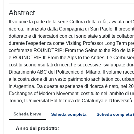
Abstract
Il volume fa parte della serie Cultura della città, avviata n
ricerca, finanziato dalla Compagnia di San Paolo. Il presente
dottorato e di ricercatori con cui sono state stabilite colla
durante l'esperienza come Visiting Professor Long Term press
conferenze ROUNDTRIP: From the Seine to the Rio de la 
e ROUNDTRIP II: From the Alps to the Andes. Le Corbusie
costituiscono risultati di ricerche successive, sviluppate 
Dipartimento ABC del Politecnico di Milano. Il volume raccogl
alla costruzione di un vasto patrimonio architettonico, urba
in Argentina. Da queste esperienze di ricerca è nato, nel 202
Exchanges of Modern Movement, costituito nell'ambito di un 
Torino, l'Universitat Politecnica de Catalunya e l'Università
Scheda breve
Scheda completa
Scheda completa 
Anno del prodotto