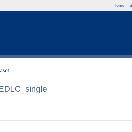
Home
S
taset
EDLC_single