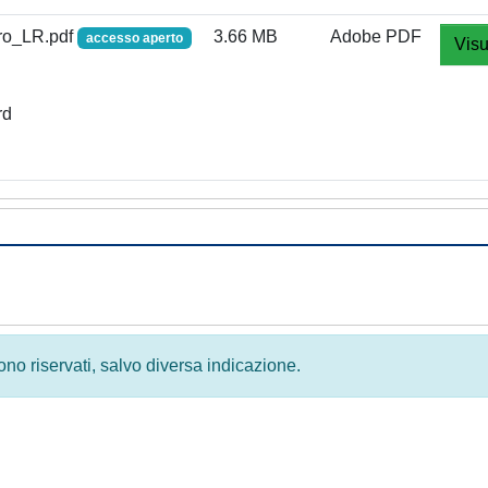
turo_LR.pdf
3.66 MB
Adobe PDF
accesso aperto
Visu
rd
 sono riservati, salvo diversa indicazione.