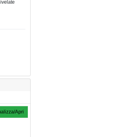
ivelate
alizza/Apri