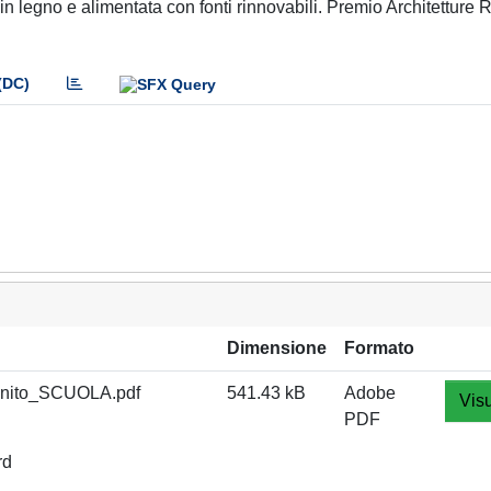
n legno e alimentata con fonti rinnovabili. Premio Architetture R
(DC)
Dimensione
Formato
nito_SCUOLA.pdf
541.43 kB
Adobe
Visu
PDF
rd