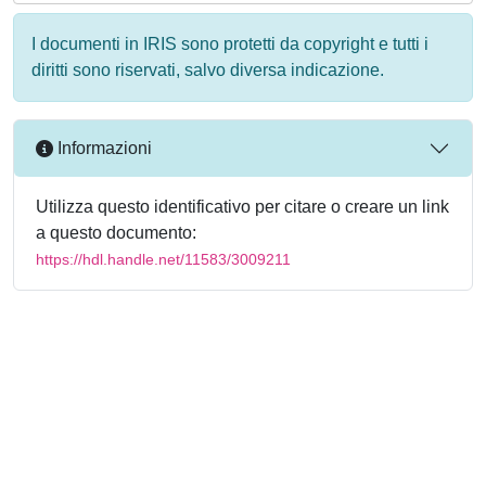
I documenti in IRIS sono protetti da copyright e tutti i
diritti sono riservati, salvo diversa indicazione.
Informazioni
Utilizza questo identificativo per citare o creare un link
a questo documento:
https://hdl.handle.net/11583/3009211
Powered by
IRIS
-
about IRIS
-
Utilizzo dei cookie
-
Privacy
Copyright © 2026