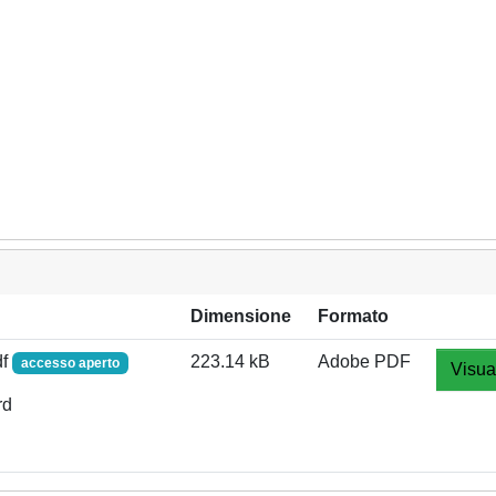
Dimensione
Formato
df
223.14 kB
Adobe PDF
accesso aperto
Visua
rd