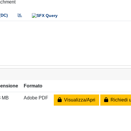
tachment
(DC)
ensione
Formato
3 MB
Adobe PDF
Visualizza/Apri
Richiedi 