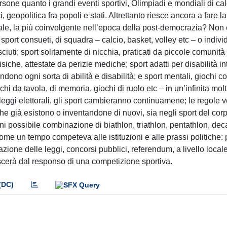
sone quanto i grandi eventi sportivi, Olimpiadi e mondiali di cal
 geopolitica fra popoli e stati. Altrettanto riesce ancora a fare la
le, la più coinvolgente nell’epoca della post-democrazia? Non
i sport consueti, di squadra ‒ calcio, basket, volley etc ‒ o indivi
sciuti; sport solitamente di nicchia, praticati da piccole comunità 
siche, attestate da perizie mediche; sport adatti per disabilità int
dono ogni sorta di abilità e disabilità; e sport mentali, giochi c
hi da tavola, di memoria, giochi di ruolo etc – in un’infinita mol
 leggi elettorali, gli sport cambieranno continuamene; le regole 
che già esistono o inventandone di nuovi, sia negli sport del corp
gni possibile combinazione di biathlon, triathlon, pentathlon, dec
come un tempo competeva alle istituzioni e alle prassi politiche: 
azione delle leggi, concorsi pubblici, referendum, a livello local
scerà dal responso di una competizione sportiva.
(DC)