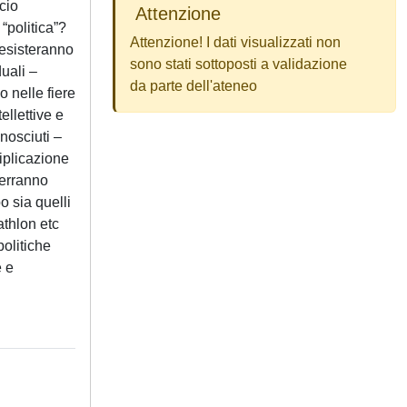
cio
Attenzione
 “politica”?
Attenzione! I dati visualizzati non
 esisteranno
sono stati sottoposti a validazione
duali –
da parte dell'ateneo
o nelle fiere
ellettive e
onosciuti –
tiplicazione
verranno
o sia quelli
athlon etc
politiche
e e