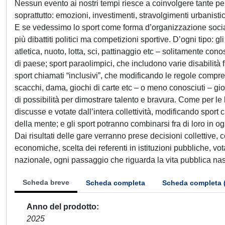
Nessun evento ai nostri tempi riesce a coinvolgere tante per
soprattutto: emozioni, investimenti, stravolgimenti urbanistici,
E se vedessimo lo sport come forma d’organizzazione socia
più dibattiti politici ma competizioni sportive. D’ogni tipo: gl
atletica, nuoto, lotta, sci, pattinaggio etc – solitamente cono
di paese; sport paraolimpici, che includono varie disabilità fi
sport chiamati “inclusivi”, che modificando le regole compren
scacchi, dama, giochi di carte etc – o meno conosciuti – gioc
di possibilità per dimostrare talento e bravura. Come per le
discusse e votate dall’intera collettività, modificando sport 
della mente; e gli sport potranno combinarsi fra di loro in o
Dai risultati delle gare verranno prese decisioni collettive, 
economiche, scelta dei referenti in istituzioni pubbliche, vot
nazionale, ogni passaggio che riguarda la vita pubblica na
Scheda breve
Scheda completa
Scheda completa 
Anno del prodotto
2025