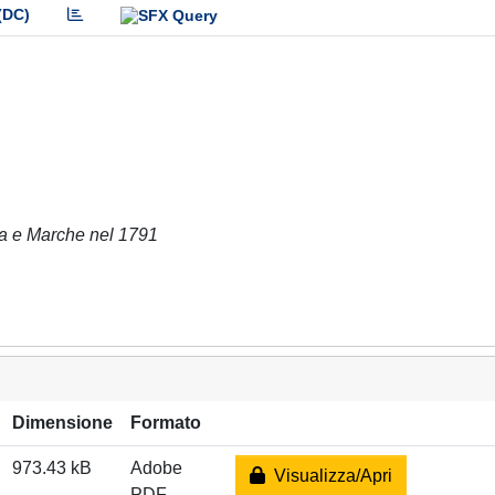
(DC)
ia e Marche nel 1791
Dimensione
Formato
973.43 kB
Adobe
Visualizza/Apri
PDF