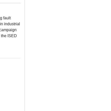
g fault
n industrial
l campaign
y the ISED