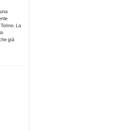
 una
ente
 Torino. La
to
 che già