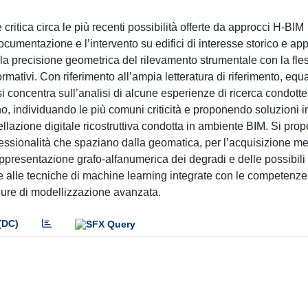
critica circa le più recenti possibilità offerte da approcci H-BIM
ocumentazione e l’intervento su edifici di interesse storico e appl
la precisione geometrica del rilevamento strumentale con la fless
ormativi. Con riferimento all’ampia letteratura di riferimento, eq
i concentra sull’analisi di alcune esperienze di ricerca condotte
ino, individuando le più comuni criticità e proponendo soluzioni 
ellazione digitale ricostruttiva condotta in ambiente BIM. Si pr
fessionalità che spaziano dalla geomatica, per l’acquisizione me
 rappresentazione grafo-alfanumerica dei degradi e delle possibili 
e alle tecniche di machine learning integrate con le competenze 
ure di modellizzazione avanzata.
(DC)