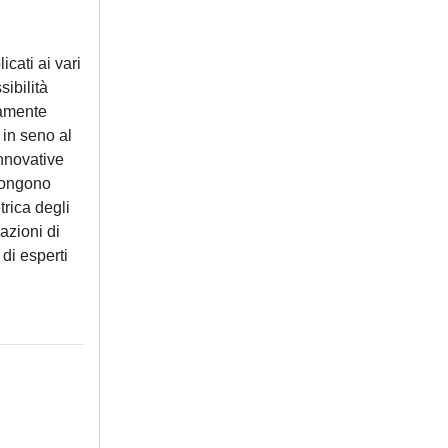
icati ai vari
ibilità
uamente
 in seno al
innovative
opongono
trica degli
azioni di
di esperti