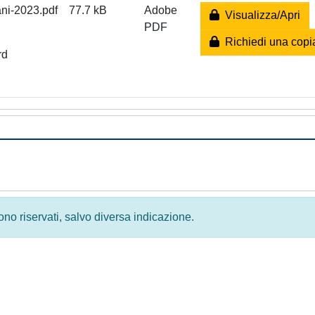
ani-2023.pdf
77.7 kB
Adobe
Visualizza/Apri
PDF
Richiedi una copi
rd
 sono riservati, salvo diversa indicazione.