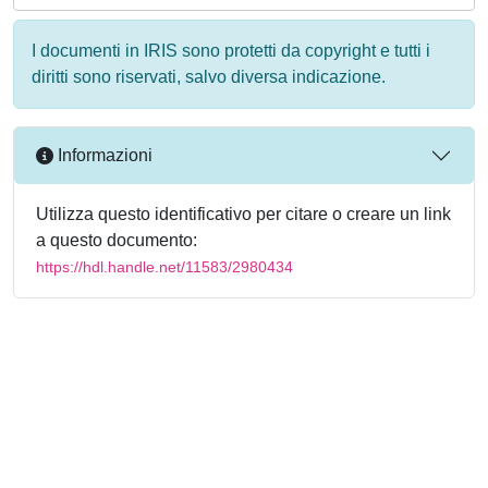
I documenti in IRIS sono protetti da copyright e tutti i
diritti sono riservati, salvo diversa indicazione.
Informazioni
Utilizza questo identificativo per citare o creare un link
a questo documento:
https://hdl.handle.net/11583/2980434
Powered by
IRIS
-
about IRIS
-
Utilizzo dei cookie
-
Privacy
Copyright © 2026