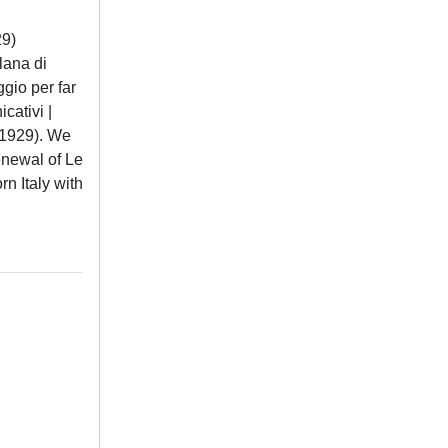
29)
lana di
gio per far
cativi |
4-1929). We
enewal of Le
rn Italy with