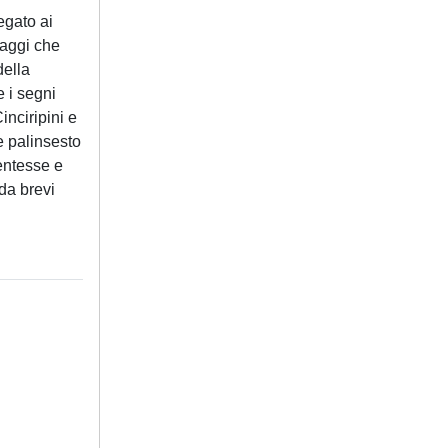
egato ai
saggi che
della
e i segni
inciripini e
e palinsesto
entesse e
 da brevi