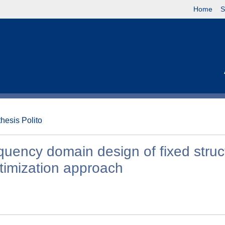
Home
S
thesis Polito
uency domain design of fixed struc
ptimization approach