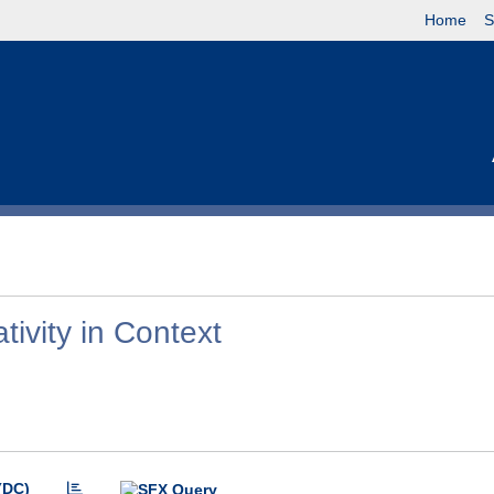
Home
S
ivity in Context
(DC)