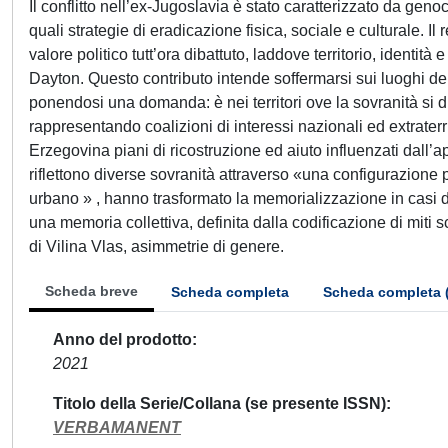
Il conflitto nell’ex-Jugoslavia è stato caratterizzato da gen
quali strategie di eradicazione fisica, sociale e culturale. I
valore politico tutt’ora dibattuto, laddove territorio, identi
Dayton. Questo contributo intende soffermarsi sui luoghi del
ponendosi una domanda: è nei territori ove la sovranità si
rappresentando coalizioni di interessi nazionali ed extraterr
Erzegovina piani di ricostruzione ed aiuto influenzati dall’
riflettono diverse sovranità attraverso «una configurazione pos
urbano » , hanno trasformato la memorializzazione in casi di 
una memoria collettiva, definita dalla codificazione di miti sc
di Vilina Vlas, asimmetrie di genere.
Scheda breve
Scheda completa
Scheda completa 
Anno del prodotto
2021
Titolo della Serie/Collana (se presente ISSN)
VERBAMANENT