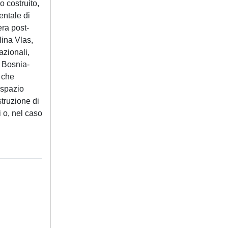
o costruito,
entale di
era post-
lina Vlas,
azionali,
n Bosnia-
, che
o spazio
struzione di
i o, nel caso