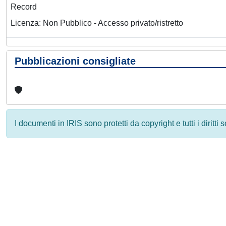
Record
Licenza: Non Pubblico - Accesso privato/ristretto
Pubblicazioni consigliate
I documenti in IRIS sono protetti da copyright e tutti i diritti
Powered by
IRIS
-
about IRIS
-
Utilizzo dei cookie
-