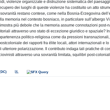
ocidi, violenze organizzate e distruzione sistematica del paesaggi
l recupero dei luoghi di queste violenze ha costituito un atto strum
tà e sovranità restano contese, come nella Bosnia-Erzegovina dell’
la memoria nel contesto bosniaco, in particolare sull’albergo Vi
 dimostra più debole che la memoria assume connotazioni post-n
itoriali attraverso uno stato di eccezione giuridico e spaziale? I
appartenenza politico-religiosa come da pressioni transnazionali
tcoloniale dei rapporti fra élite locali, attori internazionali e l
ulteriore polarizzazione. Il contributo indaga tali pratiche di co
iovinisti attraverso una sovranità limitata, squilibri post-colonial
(DC)