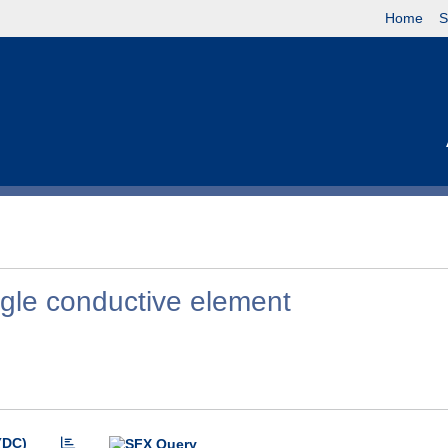
Home
S
ngle conductive element
(DC)