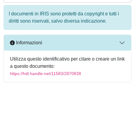
I documenti in IRIS sono protetti da copyright e tutti i
diritti sono riservati, salvo diversa indicazione.
Informazioni
Utilizza questo identificativo per citare o creare un link
a questo documento:
https://hdl.handle.net/11583/2870838
Powered by
IRIS
-
about IRIS
-
Utilizzo dei cookie
-
Privacy
Copyright © 2026