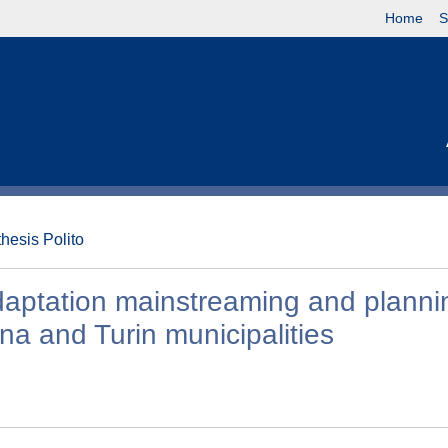
Home
S
thesis Polito
aptation mainstreaming and planni
na and Turin municipalities