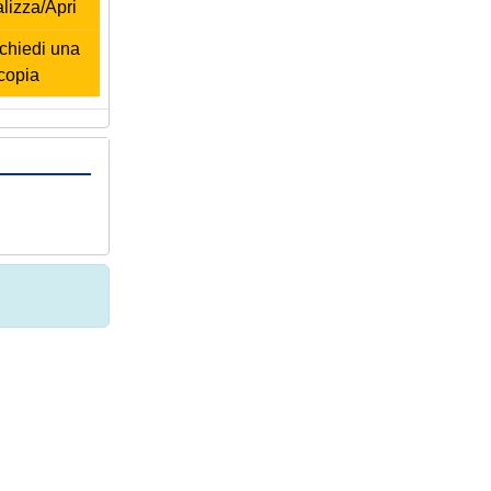
lizza/Apri
hiedi una
copia