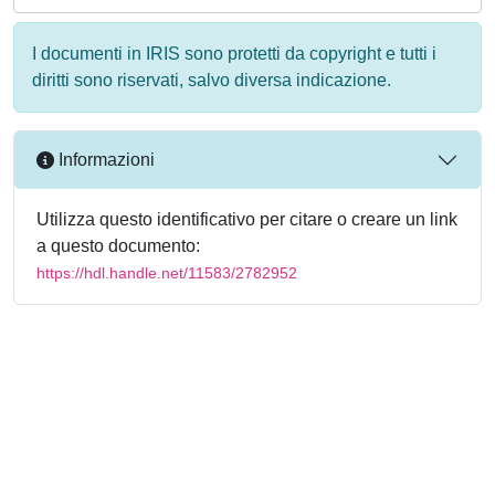
I documenti in IRIS sono protetti da copyright e tutti i
diritti sono riservati, salvo diversa indicazione.
Informazioni
Utilizza questo identificativo per citare o creare un link
a questo documento:
https://hdl.handle.net/11583/2782952
Powered by
IRIS
-
about IRIS
-
Utilizzo dei cookie
-
Privacy
Copyright © 2026