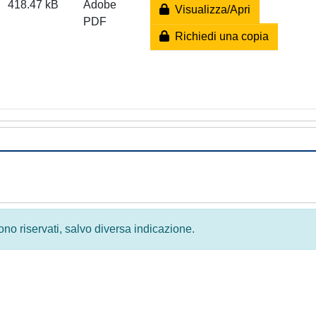
418.47 kB
Adobe
Visualizza/Apri
PDF
Richiedi una copia
 sono riservati, salvo diversa indicazione.