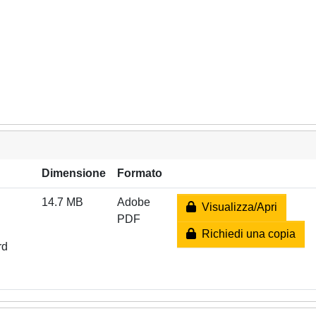
Dimensione
Formato
14.7 MB
Adobe
Visualizza/Apri
PDF
Richiedi una copia
rd