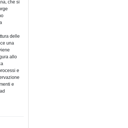
ana, che si
sorge
no
la
ttura delle
isce una
viene
gura allo
ca
 processi e
sservazione
umenti e
 ad