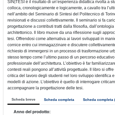
SIN|TESI è il risultato di un’esperienza didattica rivolta a s
colloca, cronologicamente e logicamente, a cavallo tra l’ultim
nell’ambito del Seminario di Sintesi del Politecnico di Torino, 
revisionati e discussi collettivamente. Il seminario si fa 
progettazione a contributi tratti dalla filosofia, dall’ontologia
architettonico. Il libro muove da una riflessione sugli appr
tesi. Offrendosi come alternativa ai lavori sviluppati in mani
cornice entro cui immagazzinare e discutere collettivamente 
richiesto di immergersi in un processo di trasformazione urba
stesso tempo come l’ultimo passo di un percorso educativo 
professionale dell’architettura. L’obiettivo è far familiarizzar
contesti reali pongono all’attività progettuale. Il libro si 
critica del lavoro degli studenti nel loro sviluppo identifica
modelli di azione. L’obiettivo è quello di interrogare critica
accompagnare la progettazione delle tesi.
Scheda breve
Scheda completa
Scheda completa 
Anno del prodotto