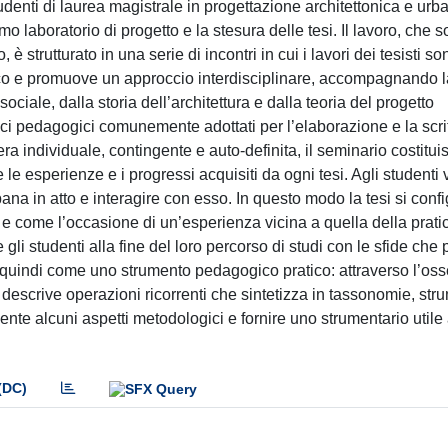
tudenti di laurea magistrale in progettazione architettonica e urb
o laboratorio di progetto e la stesura delle tesi. Il lavoro, che 
è strutturato in una serie di incontri in cui i lavori dei tesisti so
carico e promuove un approccio interdisciplinare, accompagnando 
 sociale, dalla storia dell’architettura e dalla teoria del progetto
occi pedagogici comunemente adottati per l’elaborazione e la scri
era individuale, contingente e auto-definita, il seminario costitu
le esperienze e i progressi acquisiti da ogni tesi. Agli studenti 
na in atto e interagire con esso. In questo modo la tesi si confi
e come l’occasione di un’esperienza vicina a quella della prati
e gli studenti alla fine del loro percorso di studi con le sfide che
offre quindi come uno strumento pedagogico pratico: attraverso l’o
 e descrive operazioni ricorrenti che sintetizza in tassonomie, str
mente alcuni aspetti metodologici e fornire uno strumentario utile
(DC)