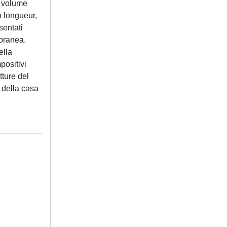
Il volume
en longueur,
sentati
poranea.
ella
positivi
tture del
” della casa