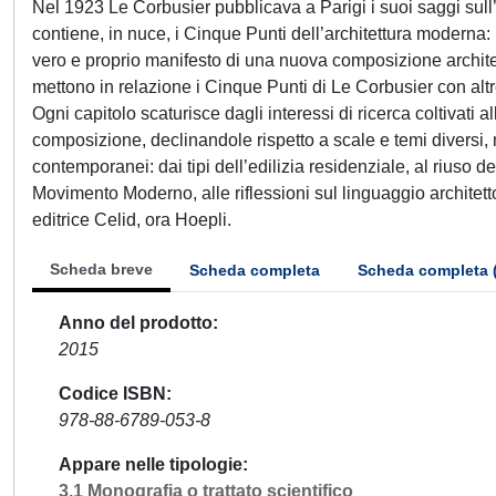
Nel 1923 Le Corbusier pubblicava a Parigi i suoi saggi sull’ar
contiene, in nuce, i Cinque Punti dell’architettura moderna: i pi
vero e proprio manifesto di una nuova composizione architetto
mettono in relazione i Cinque Punti di Le Corbusier con alt
Ogni capitolo scaturisce dagli interessi di ricerca coltivati a
composizione, declinandole rispetto a scale e temi diversi, 
contemporanei: dai tipi dell’edilizia residenziale, al riuso de
Movimento Moderno, alle riflessioni sul linguaggio architetton
editrice Celid, ora Hoepli.
Scheda breve
Scheda completa
Scheda completa 
Anno del prodotto
2015
Codice ISBN
978-88-6789-053-8
Appare nelle tipologie
3.1 Monografia o trattato scientifico