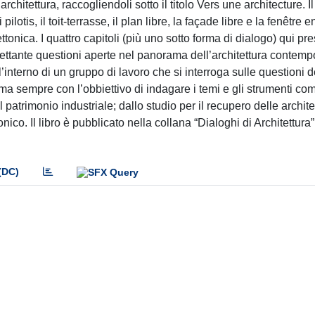
chitettura, raccogliendoli sotto il titolo Vers une architecture. 
lotis, il toit-terrasse, il plan libre, la façade libre e la fenêtre 
nica. I quattro capitoli (più uno sotto forma di dialogo) qui pre
rettante questioni aperte nel panorama dell’architettura contem
ll’interno di un gruppo di lavoro che si interroga sulle questioni d
ma sempre con l’obbiettivo di indagare i temi e gli strumenti com
l patrimonio industriale; dallo studio per il recupero delle archite
ico. Il libro è pubblicato nella collana “Dialoghi di Architettura
(DC)